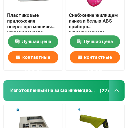
Пластиковые
Снабжение жилищем
Путешествие фабрики
приложения
пинка и белых ABS
оператора машины
прибора
инжекционного
инжекционного
Проверка качества
метода литья
метода литья
Лучшая цена
Лучшая цена
прибора пластиковые
пластиковое мыши
Свяжитесь мы
контактные
контактные
данные
данные
Новости
Случаи
Изготовленный на заказ инжекционный метод литья
(22)
продукты прессформы впрыски
Пластиковый инжекционный метод литья