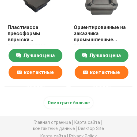
Прессформа впрыски ABS
Пластмасса
Ориентированные на
прессформы
заказчика
Прессформа бытовой техники
впрыски
промышленные
промышленная
пластиковые
отливая анти-
приложения
Промышленная прессформа впрыски
Лучшая цена
Лучшая цена
приборы в форму
пластиковой коробки
похищения
прессформы
контактные
контактные
данные
данные
Осмотрите больше
Главная страница
Карта сайта
контактные данные
Desktop Site
Карта сайта
Privacy Policy